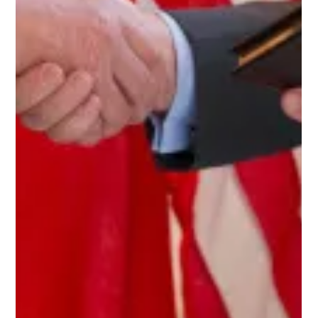
Europa må ta ansvar for egen
sikkerhet
Det er noe ubehagelig ved å diskutere atomvåpen.
Det bør det også være. Atomvåpen representerer en
ødeleggelseskraft som gjør at enhver ansvarlig
politisk diskusjon om dem må begynne med alvor,
nøkternhet og respekt for risikoen. Derfor er det
forståelig at mange reagerer når Norge nå går inn i et
tettere forsvarssamarbeid med Frankrike, også om
kjernevåpen og avskrekking. Men ubehaget kan ikke
alene handle om vi liker atomvåpen eller ikke. Det
riktige spørsmålet handler om N