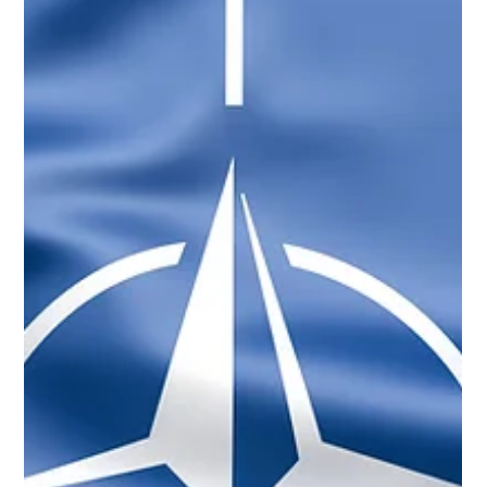
Når NATO-landene møtes i Ankara til uken, handler
det om mere enn hvor mye Europa skal bruke på
forsvar. Det handler også om USAs president fortsatt
tror på NATO som en gjensidig sikkerhetsallianse.
Trump har i det siste kalt USAs forhold til NATO som
ensidig og latterlig. Han har vist til at europeiske
allierte ikke støttet USAs krigføring mot Iran, og brukt
det som argument for at alliansen ikke gir USA nok
tilbake. Mer enn en strid om forsvarsbudsjetter Dette
er mer alvorl