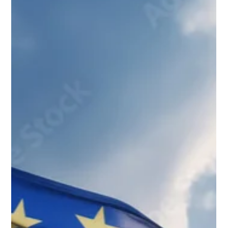
Mats Øieren
10. juni
4 min lesing
Europa
Å støtte Ukraina og bygge vår egen