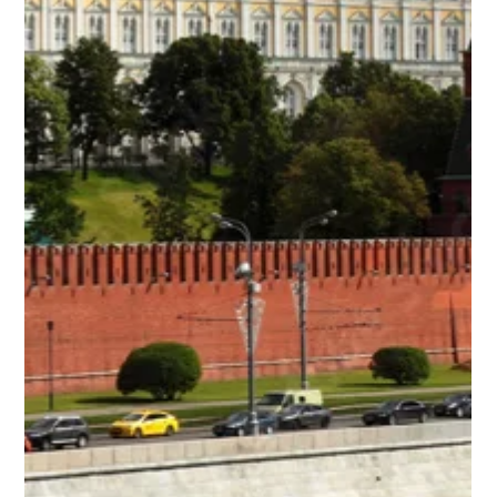
Europa
Når Trump møter Xi, bør Europa lytte
til det som ikke blir sagt
Møtet mellom Donald Trump og Xi Jinping i Beijing
bør ikke vurderes ut fra hvor mange avtaler som ble
inngått. Det bør vurderes ut fra hva slags
verdensorden møtet peker mot. På overflaten kunne
dette se ut som klassisk Trump. Store ord. Vennlige
bilder. Snakk om handel, flykjøp, landbruksvarer og
en bedre relasjon mellom USA og Kina. Men ifølge
Reuters reiste Trump fra Beijing uten store
gjennombrudd på handel, Taiwan eller Iran, selv om
det ble varslet mulige kinesiske kjøp