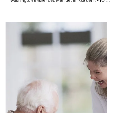
Mats Øieren
13. apr.
3 min lesing
Europa
Ungarns valgresultat er godt nytt for
Europa, og for oss
Det er godt nytt for Europa at Ungarn nå ser ut til å
ha valgt en ny kurs. Det motsatte resultatet ville vært
svært bekymringsfullt, både for Europa og for oss. I
ytterste konsekvens handler ungarsk
innenrikspolitikk også om Europas sikkerhet. Det
handler om NATO og det handler om Ukraina. Og
dermed handler det også om oss. Jeg har skrevet
tidligere at Russland ikke vinne noe på sin
invasjonskrig i Ukraina. Vi må ikke la de vinne land
eller, politisk gevinst eller en aksept f