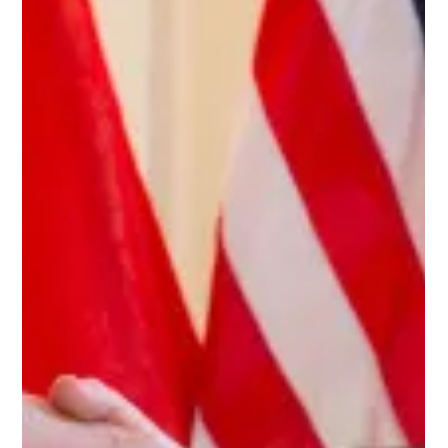
Mats Øieren
31. mai
3 min lesing
Europa