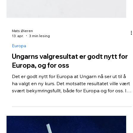
Mats Øieren
26. apr.
6 min lesing
Europa
Har Putin fått Europa akkurat der han
vil ha oss?
Ukraina er frontlinjen Jeg har skrevet om det
tidligere, og nå vil jeg advare mot det samme igjen.
Utgangspunktet mitt er et Ukraina ikke nødvendigvis
er endestasjonen for Putins Russland. Ukraina er
frontlinjen. Det som skjer i Ukraina, handler nemlig
ikke bare om Ukraina. Det handler om Europa, om
NATOs troverdighet og Vestens evne til å stå samlet
når autoritære regimer tester grensene våre. Putins
prosjekt har hele tiden vært større enn en krig. For
Putin handler det om å