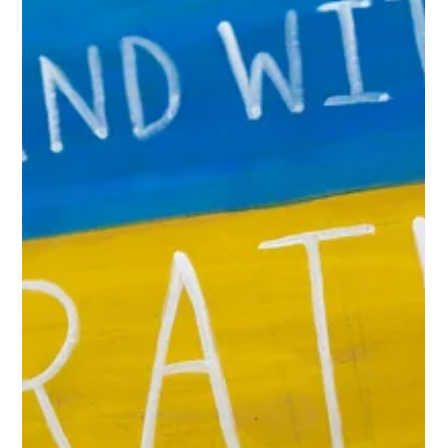
Sveriges forsvarsberedning advarer om at Russland
kan teste NATO i relativ nær tid. Det er en advarsel vi
bør ta på alvor. Det betyr ikke at et russisk angrep på
NATO nødvendigvis er nært forestående, men det
treffer kjernen i den sikkerhetspolitiske virkeligheten
vi står i nå. Putin trenger ikke å angripe og slå NATO
militært for å oppnå noe viktig. Det kan være nok å
teste om NATO faktisk virker politisk. Det er i dette
rommet mellom krig og fred faren ligger nå. Mellom
pro