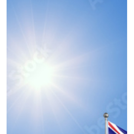
mest alvorlige politiske terrorangrepet i moderne
norsk historie, og 77 uskyldige mennesker ble drept.
Terroren i regjeringskvartalet og på Utøya var rettet
mot Arbeiderpartiet, AUF og demokratiets
institusjoner. Den var drevet av en høyreekstrem
ideologi og av forestillingen om at politiske
motstandere ikke bare tok feil, men var fiender som
måtte bekjempes med vold. Femten år senere må vi
fortsatt minnes dem som ble re