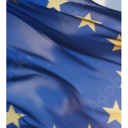
trygghet er samme sak
Etter mer enn fire år med fullskala krig i Ukraina har vi
vennet oss til overskrifter om nye russiske angrep,
tapstall, møter i NATO og advarsler fra forsvarssjefer,
etterretningstjenester og politiske ledere. Det er mulig
å venne seg til dette alvoret. Og til slutt kan selv de
mest alvorlige beskjedene miste sin kraft, fordi de
kommer så ofte. Derfor bør vi stoppe opp litt nå. For
det som de siste dagene er blitt tydeligere, blant
annet gjennom NRK sin dekning av russisk opp