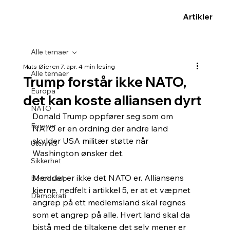
Artikler
Alle temaer
Mats Øieren
7. apr.
4 min lesing
Alle temaer
Trump forstår ikke NATO,
Europa
det kan koste alliansen dyrt
NATO
Donald Trump oppfører seg som om 
Forsvar
NATO er en ordning der andre land 
skylder USA militær støtte når 
Utenriks
Washington ønsker det.
Sikkerhet
Men det er ikke det NATO er. Alliansens 
Beredskap
kjerne, nedfelt i artikkel 5, er at et væpnet 
Demokrati
angrep på ett medlemsland skal regnes 
som et angrep på alle. Hvert land skal da 
bistå med de tiltakene det selv mener er 