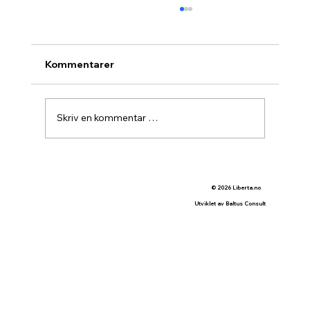
Kommentarer
Tester Putin oss?
Skriv en kommentar …
© 2026 Liberta.no
Utviklet av Baltus Consult