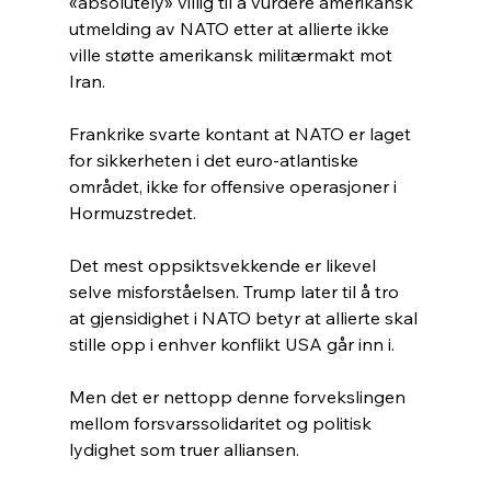
«absolutely» villig til å vurdere amerikansk 
utmelding av NATO etter at allierte ikke 
ville støtte amerikansk militærmakt mot 
Iran.
Frankrike svarte kontant at NATO er laget 
for sikkerheten i det euro-atlantiske 
området, ikke for offensive operasjoner i 
Hormuzstredet.
Det mest oppsiktsvekkende er likevel 
selve misforståelsen. Trump later til å tro 
at gjensidighet i NATO betyr at allierte skal 
stille opp i enhver konflikt USA går inn i.
Men det er nettopp denne forvekslingen 
mellom forsvarssolidaritet og politisk 
lydighet som truer alliansen.