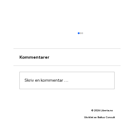
Kommentarer
Tester Putin oss?
Skriv en kommentar …
© 2026 Liberta.no
Utviklet av Baltus Consult