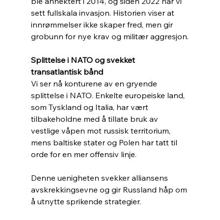
ble annektert i 2014, og siden 2022 har vi 
sett fullskala invasjon. Historien viser at 
innrømmelser ikke skaper fred, men gir 
grobunn for nye krav og militær aggresjon.
Splittelse i NATO og svekket 
transatlantisk bånd
Vi ser nå konturene av en gryende 
splittelse i NATO. Enkelte europeiske land, 
som Tyskland og Italia, har vært 
tilbakeholdne med å tillate bruk av 
vestlige våpen mot russisk territorium, 
mens baltiske stater og Polen har tatt til 
orde for en mer offensiv linje.
Denne uenigheten svekker alliansens 
avskrekkingsevne og gir Russland håp om 
å utnytte sprikende strategier.