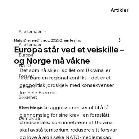
Artikler
Alle temaer
Mats Øieren
24. nov. 2025
2 min lesing
Alle temaer
Europa står ved et veiskille –
Europa
og Norge må våkne
NATO
Det som nå skjer i spillet om Ukraina, er 
Forsvar
ikke bare en regional konflikt – det er et 
geopolitisk jordskjelv med konsekvenser 
Utenriks
for hele Europa.
Sikkerhet
Den russiske aggressoren ser ut til å få 
Beredskap
gjennomslag for sine krav i en foreslått 
Demokrati
«fredsavtale» som innebærer at Ukraina 
skal avstå territorium, redusere sitt forsvar 
og love å aldri søke NATO-medlemskap.